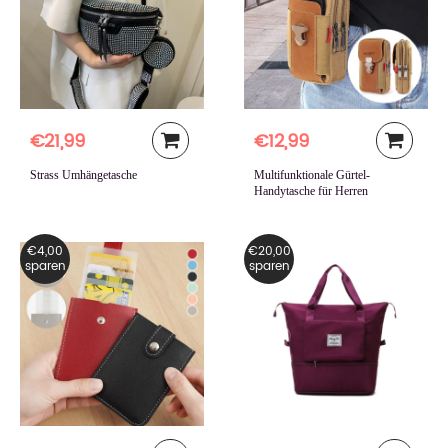
€21,99
€12,99
Strass Umhängetasche
Multifunktionale Gürtel-
Handytasche für Herren
€4,00
€20,00
sparen
sparen