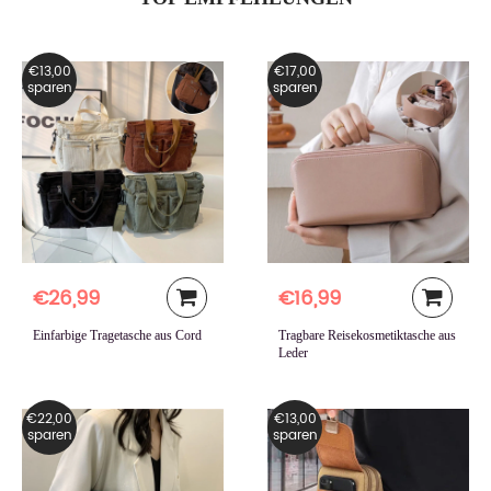
€13,00
€17,00
sparen
sparen
€26,99
€16,99
Einfarbige Tragetasche aus Cord
Tragbare Reisekosmetiktasche aus
Leder
€22,00
€13,00
sparen
sparen