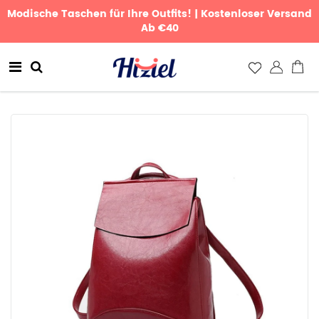
Modische Taschen für Ihre Outfits! | Kostenloser Versand
Ab €40