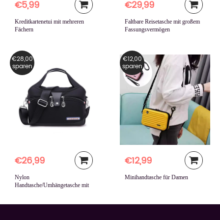
€5,99
€29,99
Kreditkartenetui mit mehreren
Faltbare Reisetasche mit großem
Fächern
Fassungsvermögen
€28,00
€12,00
sparen
sparen
€26,99
€12,99
Nylon
Minihandtasche für Damen
Handtasche/Umhängetasche mit
großer Kapazität