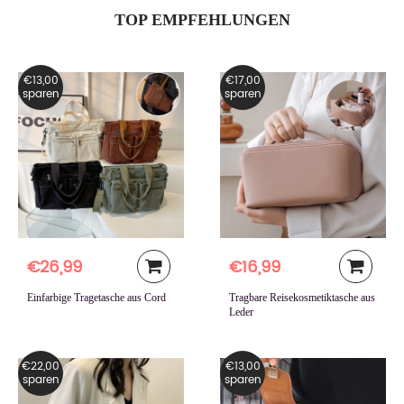
TOP EMPFEHLUNGEN
€13,00
€17,00
sparen
sparen
€26,99
€16,99
Einfarbige Tragetasche aus Cord
Tragbare Reisekosmetiktasche aus
Leder
€22,00
€13,00
sparen
sparen