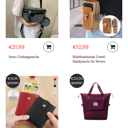
€21,99
€12,99
Strass Umhängetasche
Multifunktionale Gürtel-
Handytasche für Herren
€4,00
€20,00
sparen
sparen