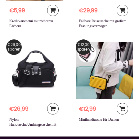
€5,99
€29,99
Kreditkartenetui mit mehreren
Faltbare Reisetasche mit großem
Fächern
Fassungsvermögen
€28,00
€12,00
sparen
sparen
€26,99
€12,99
Nylon
Minihandtasche für Damen
Handtasche/Umhängetasche mit
großer Kapazität