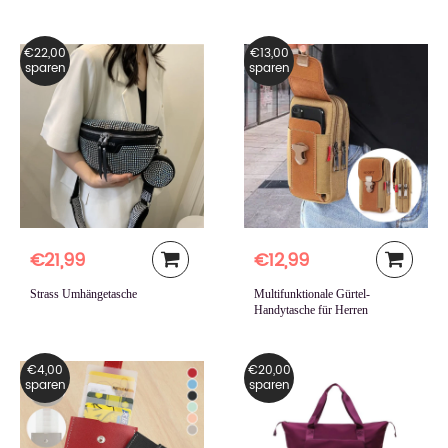
€22,00
€13,00
sparen
sparen
€21,99
€12,99
Strass Umhängetasche
Multifunktionale Gürtel-
Handytasche für Herren
€4,00
€20,00
sparen
sparen