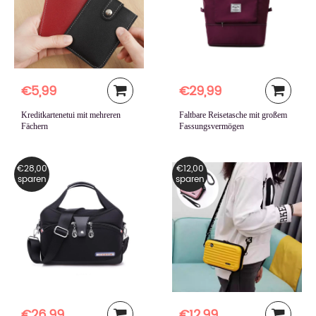
€5,99
€29,99
Kreditkartenetui mit mehreren
Faltbare Reisetasche mit großem
Fächern
Fassungsvermögen
€28,00
€12,00
sparen
sparen
€26,99
€12,99