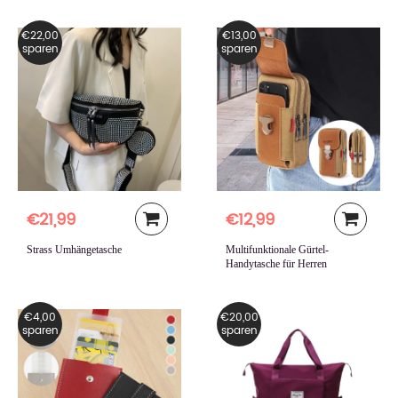
€22,00
€13,00
sparen
sparen
€21,99
€12,99
Strass Umhängetasche
Multifunktionale Gürtel-
Handytasche für Herren
€4,00
€20,00
sparen
sparen