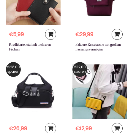
€5,99
€29,99
Kreditkartenetui mit mehreren
Faltbare Reisetasche mit großem
Fächern
Fassungsvermögen
€28,00
€12,00
sparen
sparen
€26,99
€12,99