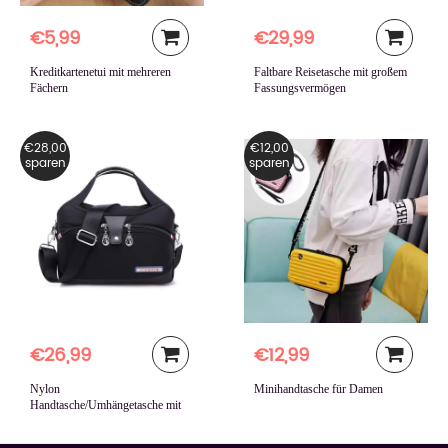
€5,99
€29,99
Kreditkartenetui mit mehreren
Faltbare Reisetasche mit großem
Fächern
Fassungsvermögen
€28,00
€12,00
sparen
sparen
€26,99
€12,99
Nylon
Minihandtasche für Damen
Handtasche/Umhängetasche mit
großer Kapazität