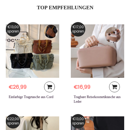
TOP EMPFEHLUNGEN
€13,00
€17,00
sparen
sparen
€26,99
€16,99
Einfarbige Tragetasche aus Cord
Tragbare Reisekosmetiktasche aus
Leder
€22,00
€13,00
sparen
sparen