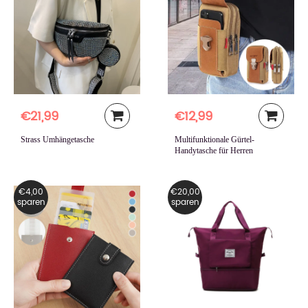
€21,99
€12,99
Strass Umhängetasche
Multifunktionale Gürtel-
Handytasche für Herren
€4,00
€20,00
sparen
sparen