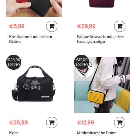
€5,99
€29,99
Kreditkartenetui mit mehreren
Faltbare Reisetasche mit großem
Fächern
Fassungsvermögen
€28,00
€12,00
sparen
sparen
€26,99
€12,99
Nylon
Minihandtasche für Damen