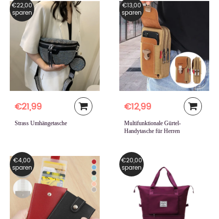
€22,00
€13,00
sparen
sparen
€21,99
€12,99
Strass Umhängetasche
Multifunktionale Gürtel-
Handytasche für Herren
€4,00
€20,00
sparen
sparen