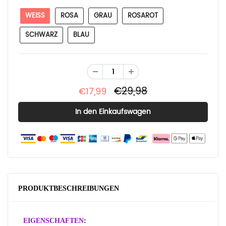
WEISS
ROSA
GRAU
ROSAROT
SCHWARZ
BLAU
€29,98
€17,99
PRODUKTBESCHREIBUNGEN
EIGENSCH
AFTEN
: