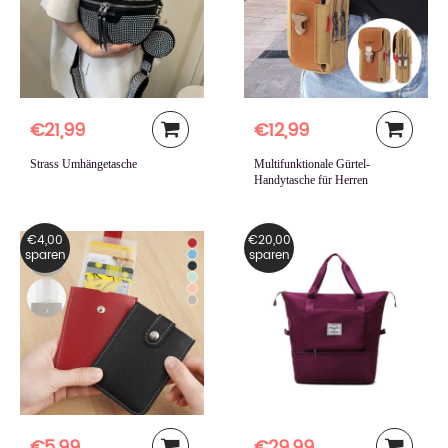
€21,99
€12,99
Strass Umhängetasche
Multifunktionale Gürtel-
Handytasche für Herren
€4,00
€20,00
sparen
sparen
€5,99
€29,99