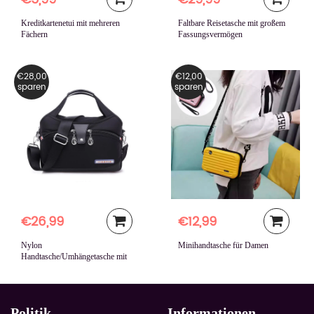
Kreditkartenetui mit mehreren
Faltbare Reisetasche mit großem
Fächern
Fassungsvermögen
€28,00
€12,00
sparen
sparen
€26,99
€12,99
Nylon
Minihandtasche für Damen
Handtasche/Umhängetasche mit
großer Kapazität
Politik
Informationen