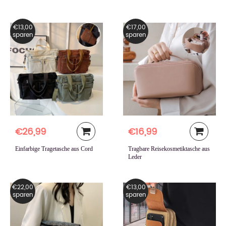
€13,00
€17,00
sparen
sparen
€26,99
€16,99
Einfarbige Tragetasche aus Cord
Tragbare Reisekosmetiktasche aus
Leder
€22,00
€13,00
sparen
sparen