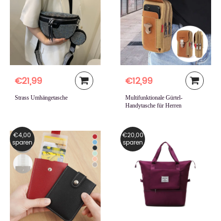
€21,99
€12,99
Strass Umhängetasche
Multifunktionale Gürtel-
Handytasche für Herren
€4,00
€20,00
sparen
sparen