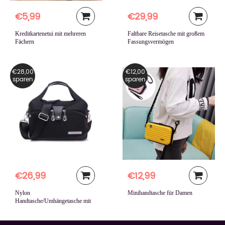
€5,99
€29,99
Kreditkartenetui mit mehreren
Faltbare Reisetasche mit großem
Fächern
Fassungsvermögen
€28,00
€12,00
sparen
sparen
€26,99
€12,99
Nylon
Minihandtasche für Damen
Handtasche/Umhängetasche mit
großer Kapazität