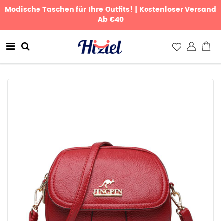
Modische Taschen für Ihre Outfits! | Kostenloser Versand
Ab €40