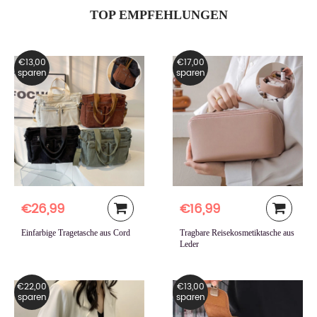
TOP EMPFEHLUNGEN
€13,00
€17,00
sparen
sparen
€26,99
€16,99
Einfarbige Tragetasche aus Cord
Tragbare Reisekosmetiktasche aus
Leder
€22,00
€13,00
sparen
sparen