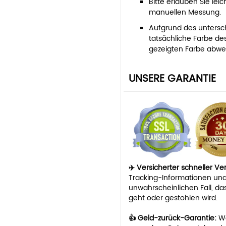
Bitte erlauben Sie le
manuellen Messung.
Aufgrund des untersch
tatsächliche Farbe des
gezeigten Farbe abwe
UNSERE GARANTIE
✈️ Versicherter schneller V
Tracking-Informationen und
unwahrscheinlichen Fall, da
geht oder gestohlen wird.
👍 Geld-zurück-Garantie:
We