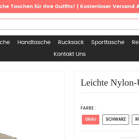
che Taschen für Ihre Outfits! | Kostenloser Versand 
sche
Handtasche
Rucksack
Sporttasche
Re
Kontakt Uns
Leichte Nylon
FARBE :
GRAU
SCHWARZ
R