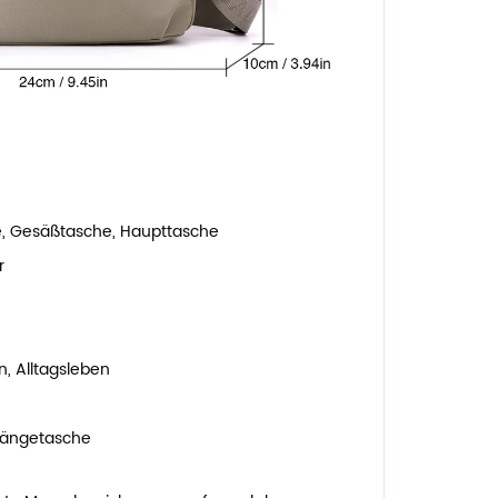
, Gesäßtasche, Haupttasche
r
n, Alltagsleben
hängetasche