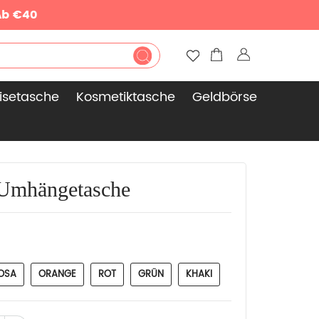
Ab €40
isetasche
Kosmetiktasche
Geldbörse
-Umhängetasche
OSA
ORANGE
ROT
GRÜN
KHAKI