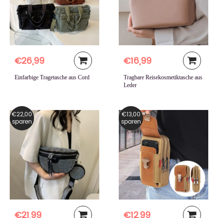
€26,99
€16,99
Einfarbige Tragetasche aus Cord
Tragbare Reisekosmetiktasche aus
Leder
€22,00
€13,00
sparen
sparen
€21,99
€12,99