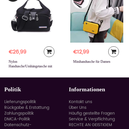
€26,99
€12,99
Nylon
Minihandtasche für Damen
Handtasche/Umhängetasche mit
großer Kapazität
Politik
Informationen
Lieferungspolitik
Kontakt uns
Rückgabe & Erstattung
Über Uns
Zahlungspolitik
Häufig gestellte Fragen
DMCA-Politik
Service & Verpflichtung
Datenschutz-
RECHTE AN GEISTIGEM