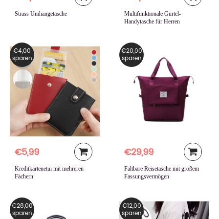
Strass Umhängetasche
Multifunktionale Gürtel-
Handytasche für Herren
€4,00
€20,00
sparen
sparen
€5,99
€29,99
Kreditkartenetui mit mehreren
Faltbare Reisetasche mit großem
Fächern
Fassungsvermögen
€28,00
€12,00
sparen
sparen