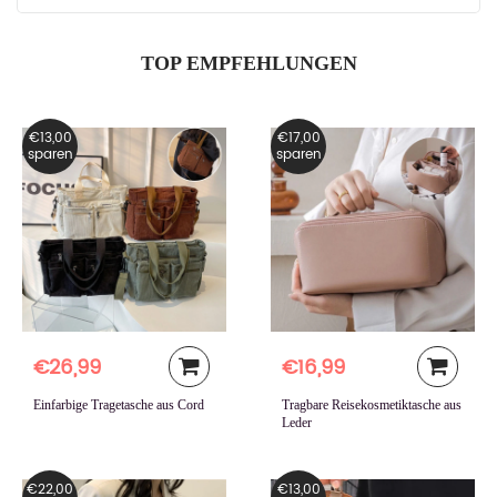
TOP EMPFEHLUNGEN
€13,00
€17,00
sparen
sparen
€26,99
€16,99
Einfarbige Tragetasche aus Cord
Tragbare Reisekosmetiktasche aus
Leder
€22,00
€13,00