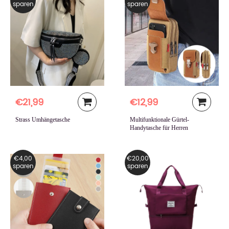
sparen
sparen
€21,99
€12,99
Strass Umhängetasche
Multifunktionale Gürtel-
Handytasche für Herren
€4,00
€20,00
sparen
sparen