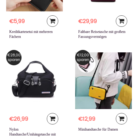
€5,99
€29,99
Kreditkartenetui mit mehreren
Faltbare Reisetasche mit großem
Fächern
Fassungsvermögen
€28,00
€12,00
sparen
sparen
€26,99
€12,99
Nylon
Minihandtasche für Damen
Handtasche/Umhängetasche mit