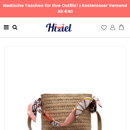
Modische Taschen für Ihre Outfits! | Kostenloser Versand
Ab €40