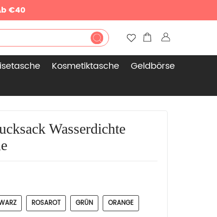
Ab €40
isetasche
Kosmetiktasche
Geldbörse
Rucksack Wasserdichte
he
WARZ
ROSAROT
GRÜN
ORANGE