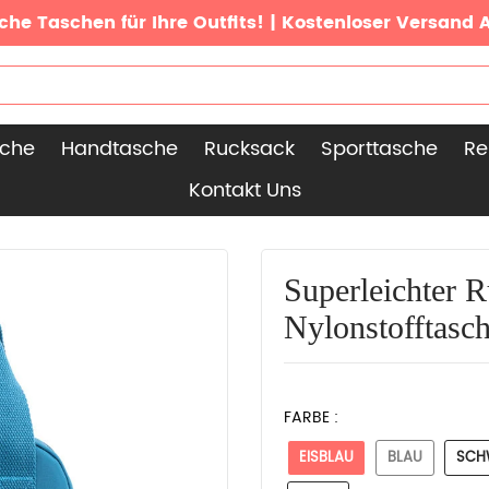
che Taschen für Ihre Outfits! | Kostenloser Versand 
sche
Handtasche
Rucksack
Sporttasche
Re
Kontakt Uns
Superleichter 
Nylonstofftasc
FARBE :
EISBLAU
BLAU
SCH