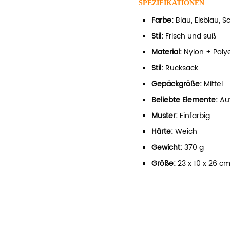
SPEZIFIKATIONEN
Farbe:
Blau, Eisblau, 
Stil:
Frisch und süß
Material:
Nylon + Poly
Stil:
Rucksack
Gepäckgröße:
Mittel
Beliebte Elemente:
Au
Muster:
Einfarbig
Härte:
Weich
Gewicht:
370 g
Größe:
23 x 10 x 26 c