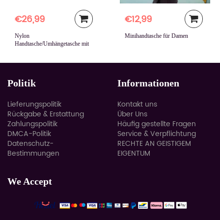
€26,99
€12,99
Nylon
Minihandtasche für Damen
Handtasche/Umhängetasche mit
großer Kapazität
Politik
Informationen
Lieferungspolitik
Kontakt uns
Rückgabe & Erstattung
Über Uns
Zahlungspolitik
Häufig gestellte Fragen
DMCA-Politik
Service & Verpflichtung
Datenschutz-
RECHTE AN GEISTIGEM
Bestimmungen
EIGENTUM
We Accept