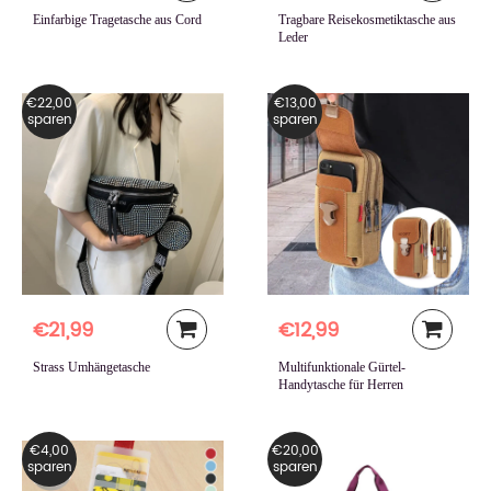
Einfarbige Tragetasche aus Cord
Tragbare Reisekosmetiktasche aus
Leder
€22,00
€13,00
sparen
sparen
€21,99
€12,99
Strass Umhängetasche
Multifunktionale Gürtel-
Handytasche für Herren
€4,00
€20,00
sparen
sparen