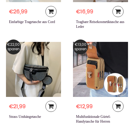
€26,99
€16,99
Einfarbige Tragetasche aus Cord
Tragbare Reisekosmetiktasche aus
Leder
€22,00
€13,00
sparen
sparen
€21,99
€12,99
Strass Umhängetasche
Multifunktionale Gürtel-
Handytasche für Herren