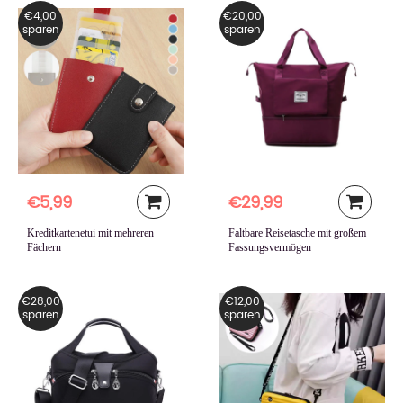
€4,00
€20,00
sparen
sparen
€5,99
€29,99
Kreditkartenetui mit mehreren
Faltbare Reisetasche mit großem
Fächern
Fassungsvermögen
€28,00
€12,00
sparen
sparen