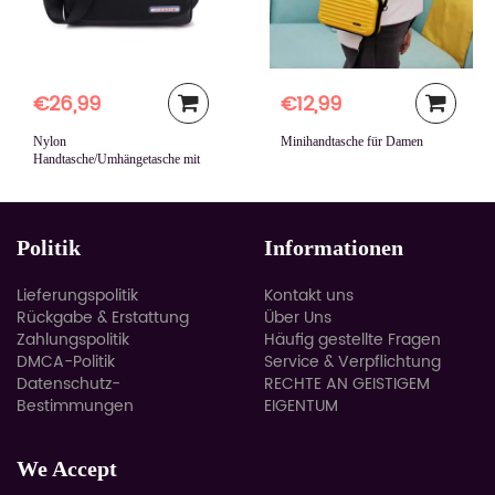
€26,99
€12,99
Nylon
Minihandtasche für Damen
Handtasche/Umhängetasche mit
großer Kapazität
Politik
Informationen
Lieferungspolitik
Kontakt uns
Rückgabe & Erstattung
Über Uns
Zahlungspolitik
Häufig gestellte Fragen
DMCA-Politik
Service & Verpflichtung
Datenschutz-
RECHTE AN GEISTIGEM
Bestimmungen
EIGENTUM
We Accept