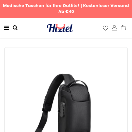
Modische Taschen für Ihre Outfits! | Kostenloser Versand
Ab €40