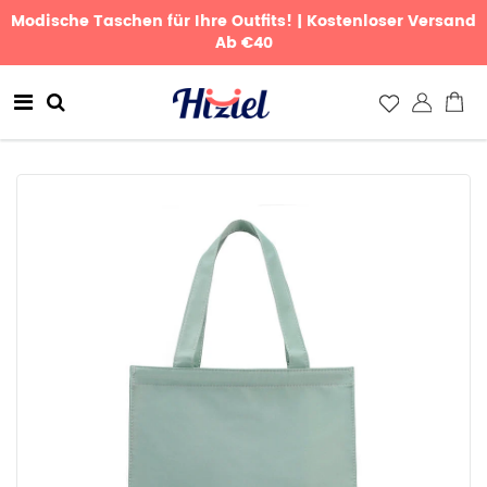
Modische Taschen für Ihre Outfits! | Kostenloser Versand
Ab €40