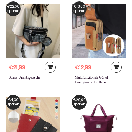
€22,00
€13,00
sparen
sparen
€21,99
€12,99
Strass Umhängetasche
Multifunktionale Gürtel-
Handytasche für Herren
€4,00
€20,00
sparen
sparen