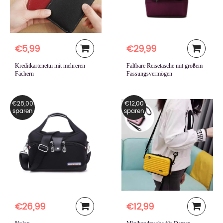
€5,99
€29,99
Kreditkartenetui mit mehreren
Faltbare Reisetasche mit großem
Fächern
Fassungsvermögen
€28,00
€12,00
sparen
sparen
€26,99
€12,99