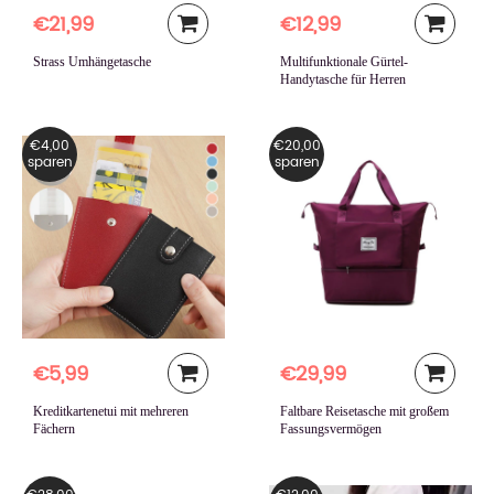
€21,99
€12,99
Strass Umhängetasche
Multifunktionale Gürtel-
Handytasche für Herren
€4,00
€20,00
sparen
sparen
€5,99
€29,99
Kreditkartenetui mit mehreren
Faltbare Reisetasche mit großem
Fächern
Fassungsvermögen