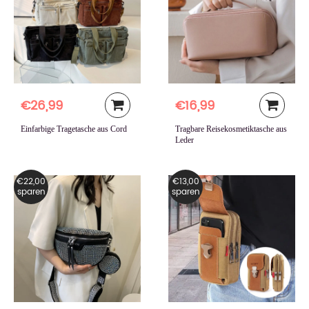
€26,99
€16,99
Einfarbige Tragetasche aus Cord
Tragbare Reisekosmetiktasche aus
Leder
€22,00
€13,00
sparen
sparen