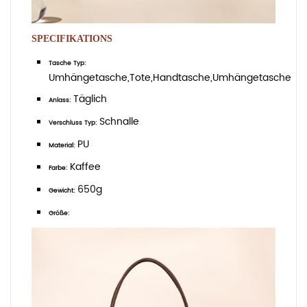
SPECIFIKATIONS
Tasche Typ:
Umhängetasche,Tote,Handtasche,Umhängetasche
Täglich
Anlass:
Schnalle
Verschluss Typ:
PU
Material:
Kaffee
Farbe:
650g
Gewicht:
Größe: