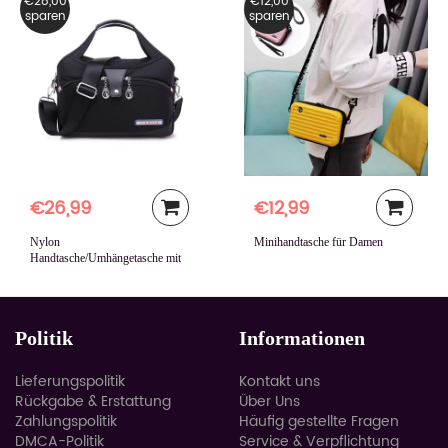
€28,00
€12,00
sparen
sparen
€26,99
€12,99
Nylon
Minihandtasche für Damen
Handtasche/Umhängetasche mit
großer Kapazität
Politik
Informationen
Lieferungspolitik
Kontakt uns
Rückgabe & Erstattung
Über Uns
Zahlungspolitik
Häufig gestellte Fragen
DMCA-Politik
Service & Verpflichtung